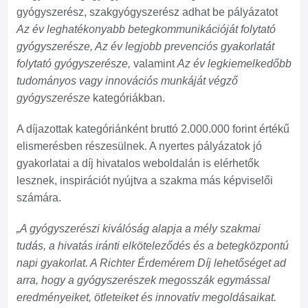
gyógyszerész, szakgyógyszerész adhat be pályázatot
Az év leghatékonyabb betegkommunikációját folytató
gyógyszerésze, Az év legjobb prevenciós gyakorlatát
folytató gyógyszerésze,
valamint
Az év legkiemelkedőbb
tudományos vagy innovációs munkáját végző
gyógyszerésze
kategóriákban.
A díjazottak kategóriánként bruttó 2.000.000 forint értékű
elismerésben részesülnek. A nyertes pályázatok jó
gyakorlatai a díj hivatalos weboldalán is elérhetők
lesznek, inspirációt nyújtva a szakma más képviselői
számára.
„A gyógyszerészi kiválóság alapja a mély szakmai
tudás, a hivatás iránti elköteleződés és a betegközpontú
napi gyakorlat. A Richter Érdemérem Díj lehetőséget ad
arra, hogy a gyógyszerészek megosszák egymással
eredményeiket, ötleteiket és innovatív megoldásaikat.