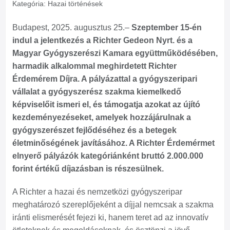
Kategória:
Hazai történések
Budapest, 2025. augusztus 25.–
Szeptember 15-én
indul a jelentkezés a Richter Gedeon Nyrt. és a
Magyar Gyógyszerészi Kamara együttműködésében,
harmadik alkalommal meghirdetett Richter
Érdemérem Díjra. A pályázattal a gyógyszeripari
vállalat a gyógyszerész szakma kiemelkedő
képviselőit ismeri el, és támogatja azokat az újító
kezdeményezéseket, amelyek hozzájárulnak a
gyógyszerészet fejlődéséhez és a betegek
életminőségének javításához. A Richter Érdemérmet
elnyerő pályázók kategóriánként bruttó 2.000.000
forint értékű díjazásban is részesülnek.
A Richter a hazai és nemzetközi gyógyszeripar
meghatározó szereplőjeként a díjjal nemcsak a szakma
iránti elismerését fejezi ki, hanem teret ad az innovatív