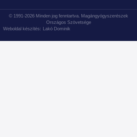
© 1991-2026 Minden jog fenntartva. Magángyógyszerészek
Országos Szövetsége
Weboldal készítés:
Lakó Dominik