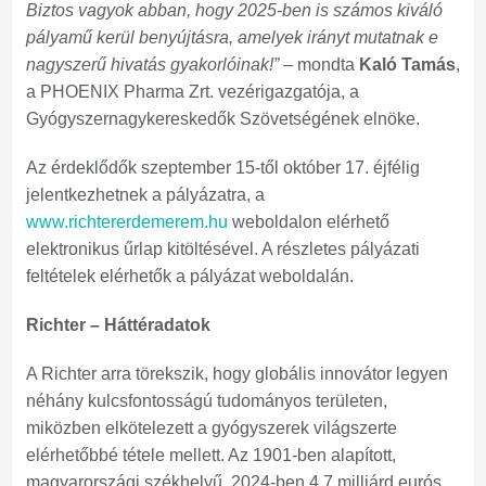
Biztos vagyok abban, hogy 2025-ben is számos kiváló
pályamű kerül benyújtásra, amelyek irányt mutatnak e
nagyszerű hivatás gyakorlóinak!”
– mondta
Kaló Tamás
,
a PHOENIX Pharma Zrt. vezérigazgatója, a
Gyógyszernagykereskedők Szövetségének elnöke.
Az érdeklődők szeptember 15-től október 17. éjfélig
jelentkezhetnek a pályázatra, a
www.richtererdemerem.hu
weboldalon elérhető
elektronikus űrlap kitöltésével. A részletes pályázati
feltételek elérhetők a pályázat weboldalán.
Richter – Háttéradatok
A Richter arra törekszik, hogy globális innovátor legyen
néhány kulcsfontosságú tudományos területen,
miközben elkötelezett a gyógyszerek világszerte
elérhetőbbé tétele mellett. Az 1901-ben alapított,
magyarországi székhelyű, 2024-ben 4,7 milliárd eurós