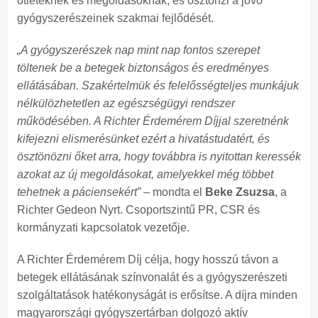
ötleteknek és megoldásoknak, és ösztönzi a jövő
gyógyszerészeinek szakmai fejlődését.
„A gyógyszerészek nap mint nap fontos szerepet
töltenek be a betegek biztonságos és eredményes
ellátásában. Szakértelmük és felelősségteljes munkájuk
nélkülözhetetlen az egészségügyi rendszer
működésében. A Richter Érdemérem Díjjal szeretnénk
kifejezni elismerésünket ezért a hivatástudatért, és
ösztönözni őket arra, hogy továbbra is nyitottan keressék
azokat az új megoldásokat, amelyekkel még többet
tehetnek a páciensekért”
– mondta el
Beke Zsuzsa
, a
Richter Gedeon Nyrt. Csoportszintű PR, CSR és
kormányzati kapcsolatok vezetője.
A Richter Érdemérem Díj célja, hogy hosszú távon a
betegek ellátásának színvonalát és a gyógyszerészeti
szolgáltatások hatékonyságát is erősítse. A díjra minden
magyarországi gyógyszertárban dolgozó aktív