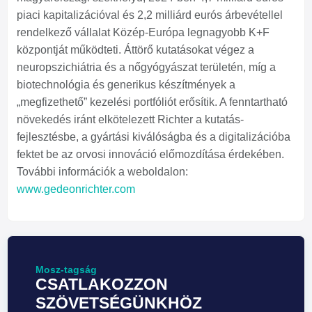
piaci kapitalizációval és 2,2 milliárd eurós árbevétellel
rendelkező vállalat Közép-Európa legnagyobb K+F
központját működteti. Áttörő kutatásokat végez a
neuropszichiátria és a nőgyógyászat területén, míg a
biotechnológia és generikus készítmények a
„megfizethető” kezelési portfóliót erősítik. A fenntartható
növekedés iránt elkötelezett Richter a kutatás-
fejlesztésbe, a gyártási kiválóságba és a digitalizációba
fektet be az orvosi innováció előmozdítása érdekében.
További információk a weboldalon:
www.gedeonrichter.com
Mosz-tagság
CSATLAKOZZON
SZÖVETSÉGÜNKHÖZ