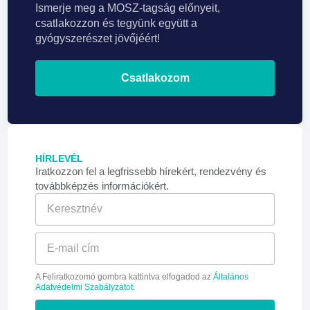
Ismerje meg a MOSZ-tagság előnyeit,
csatlakozzon és tegyünk együtt a
gyógyszerészet jövőjéért!
Csatlakozom
HÍRLEVÉL
Iratkozzon fel a legfrissebb hírekért, rendezvény és
továbbképzés információkért.
A Feliratkozomó gombra kattintva elfogadod az
Általános
Adatvédelmi Szabályzatot
.