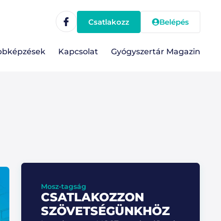
Csatlakozz
Belépés
bbképzések
Kapcsolat
Gyógyszertár Magazin
Mosz-tagság
CSATLAKOZZON
SZÖVETSÉGÜNKHÖZ