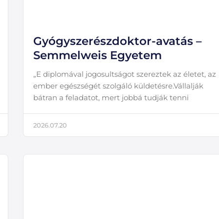
Gyógyszerészdoktor-avatás –
Semmelweis Egyetem
„E diplomával jogosultságot szereztek az életet, az
ember egészségét szolgáló küldetésre.Vállalják
bátran a feladatot, mert jobbá tudják tenni
2026.07.20