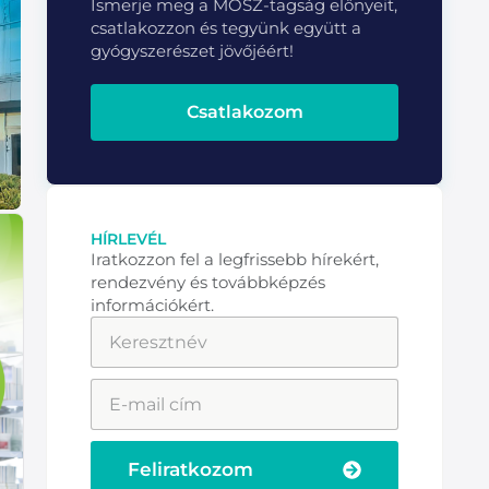
Ismerje meg a MOSZ-tagság előnyeit,
csatlakozzon és tegyünk együtt a
gyógyszerészet jövőjéért!
Csatlakozom
HÍRLEVÉL
Iratkozzon fel a legfrissebb hírekért,
rendezvény és továbbképzés
információkért.
Feliratkozom