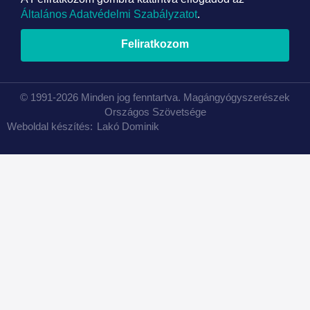
Általános Adatvédelmi Szabályzatot
.
Feliratkozom
© 1991-2026 Minden jog fenntartva. Magángyógyszerészek
Országos Szövetsége
Weboldal készítés:
Lakó Dominik