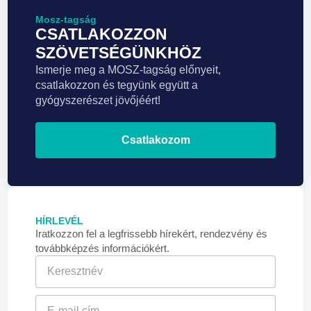
Mosz-tagság
CSATLAKOZZON
SZÖVETSÉGÜNKHÖZ
Ismerje meg a MOSZ-tagság előnyeit,
csatlakozzon és tegyünk együtt a
gyógyszerészet jövőjéért!
Csatlakozom
HÍRLEVÉL
Iratkozzon fel a legfrissebb hírekért, rendezvény és
továbbképzés információkért.