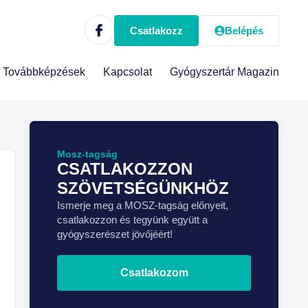
Csatlakozz
Belépés
Továbbképzések
Kapcsolat
Gyógyszertár Magazin
Mosz-tagság
CSATLAKOZZON
SZÖVETSÉGÜNKHÖZ
Ismerje meg a MOSZ-tagság előnyeit,
csatlakozzon és tegyünk együtt a
gyógyszerészet jövőjéért!
Csatlakozom