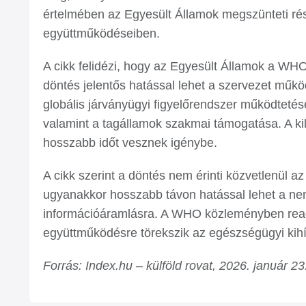
értelmében az Egyesült Államok megszünteti ré
együttműködéseiben.
A cikk felidézi, hogy az Egyesült Államok a WHO
döntés jelentős hatással lehet a szervezet műkö
globális járványügyi figyelőrendszer működteté
valamint a tagállamok szakmai támogatása. A kil
hosszabb időt vesznek igénybe.
A cikk szerint a döntés nem érinti közvetlenül 
ugyanakkor hosszabb távon hatással lehet a n
információáramlásra. A WHO közleményben reagált
együttműködésre törekszik az egészségügyi kih
Forrás: Index.hu – külföld rovat, 2026. január 23