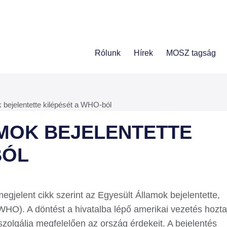
Rólunk
Hírek
MOSZ tagság
 bejelentette kilépését a WHO-ból
MOK BEJELENTETTE
BÓL
egjelent cikk szerint az Egyesült Államok bejelentette,
WHO). A döntést a hivatalba lépő amerikai vezetés hozta
olgálja megfelelően az ország érdekeit. A bejelentés