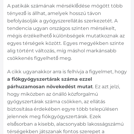
A patikák számának mérséklődése mögött több
tényező is állhat, amelyek hosszú távon
befolyásolják a gyógyszerellátás szerkezetét. A
tendencia ugyan országos szinten mérsékelt,
mégis érzékelhető különbségek mutatkoznak az
egyes térségek között. Egyes megyékben szinte
alig történt változás, míg máshol markánsabb
csökkenés figyelhető meg.
A cikk ugyanakkor arra is felhívja a figyelmet, hogy
a fiókgyógyszertárak száma ezzel
párhuzamosan növekedést mutat
. Ez azt jelzi,
hogy miközben az önálló közforgalmú
gyógyszertárak száma csökken, az ellátás
biztosítása érdekében egyre több településen
jelennek meg fiókgyógyszertárak. Ezek
elsősorban a kisebb, alacsonyabb lakosságszámú
térségekben játszanak fontos szerepet a