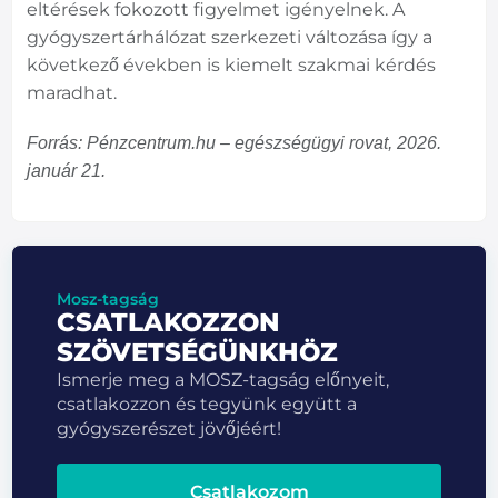
eltérések fokozott figyelmet igényelnek. A
gyógyszertárhálózat szerkezeti változása így a
következő években is kiemelt szakmai kérdés
maradhat.
Forrás: Pénzcentrum.hu – egészségügyi rovat, 2026.
január 21.
Mosz-tagság
CSATLAKOZZON
SZÖVETSÉGÜNKHÖZ
Ismerje meg a MOSZ-tagság előnyeit,
csatlakozzon és tegyünk együtt a
gyógyszerészet jövőjéért!
Csatlakozom