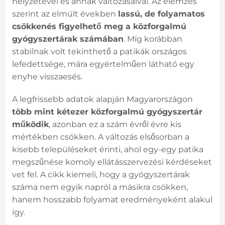
helyzetével és annak változásaival. Az elemzés
szerint az elmúlt években
lassú, de folyamatos
csökkenés figyelhető meg a közforgalmú
gyógyszertárak számában
. Míg korábban
stabilnak volt tekinthető a patikák országos
lefedettsége, mára egyértelműen látható egy
enyhe visszaesés.
A legfrissebb adatok alapján Magyarországon
több mint kétezer közforgalmú gyógyszertár
működik
, azonban ez a szám évről évre kis
mértékben csökken. A változás elsősorban a
kisebb településeket érinti, ahol egy-egy patika
megszűnése komoly ellátásszervezési kérdéseket
vet fel. A cikk kiemeli, hogy a gyógyszertárak
száma nem egyik napról a másikra csökken,
hanem hosszabb folyamat eredményeként alakul
így.